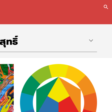
ion
สุ
ทธิ์