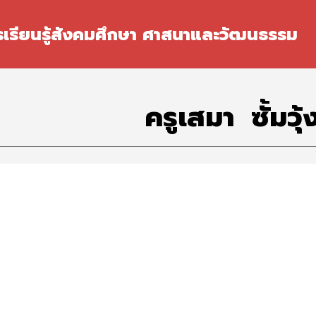
ip to main content
Skip to navigat
รเรียนรู้สังคมศึกษา ศาสนาและวัฒนธรรม
ครู
เสมา  ซั้มวุ้